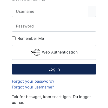
Username
Password
Show Pa
Remember Me
Web Authentication
Log in
Forgot your password?
Forgot your username?
Tak for besøget, kom snart igen. Du logger
ud her.